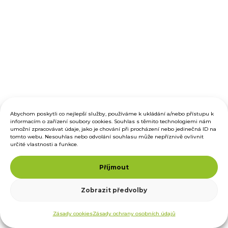
Abychom poskytli co nejlepší služby, používáme k ukládání a/nebo přístupu k
informacím o zařízení soubory cookies. Souhlas s těmito technologiemi nám
umožní zpracovávat údaje, jako je chování při procházení nebo jedinečná ID na
tomto webu. Nesouhlas nebo odvolání souhlasu může nepříznivě ovlivnit
určité vlastnosti a funkce.
Příjmout
Zobrazit předvolby
Zásady cookies
Zásady ochrany osobních údajů