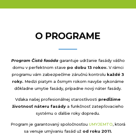
O PROGRAME
Program Čistá fasáda
garantuje udržanie fasády vášho
domu v perfektnom stave
po dobu 13 rokov.
V rámci
programu vám zabezpečíme záručnú kontrolu
každé 3
roky.
Medzi piatym a ôsmym rokom navyše vykonáme
dôkladne umytie fasády, prípadne nový náter fasády.
Vďaka našej profesionálnej starostlivosti
predĺžime
životnosť náteru fasády
a funkčnosť zatepľovacieho
systému o ďalšie roky dopredu.
Program je garantovaný spoločnosťou
UMYJEMTO
, ktorá
sa venuje umývaniu fasád už
od roku 2011.