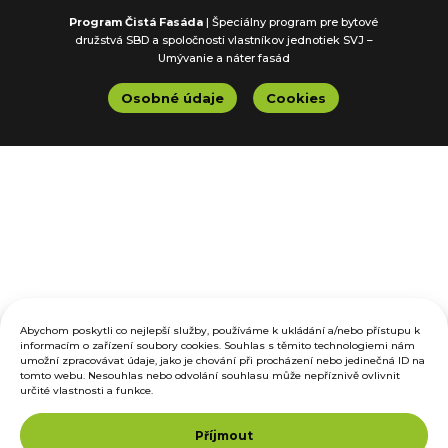
Program Čistá Fasáda
| Špeciálny program pre bytové
družstvá SBD a spoločnosti vlastníkov jednotiek SVJ –
Umývanie a náter fasád
Osobné údaje
Cookies
Abychom poskytli co nejlepší služby, používáme k ukládání a/nebo přístupu k
informacím o zařízení soubory cookies. Souhlas s těmito technologiemi nám
umožní zpracovávat údaje, jako je chování při procházení nebo jedinečná ID na
tomto webu. Nesouhlas nebo odvolání souhlasu může nepříznivě ovlivnit
určité vlastnosti a funkce.
Příjmout