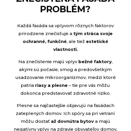
PROBLÉM?
Každá fasáda sa vplyvom rôznych faktorov
prirodzene znečisťuje a
tým stráca svoje
ochranné, funkčné
, ale tiež
estetické
vlastnosti.
Na znečistenie majú vplyv
bežné faktory
,
akými sú počasie, smog a predovšetkým
usadzovanie mikroorganizmov, medzi ktoré
patria
riasy a plesne
– tie pre vás môžu
dokonca predstavovať zdravotné riziko.
Plesne sa najčastejšie objavujú na fasádach
zateplených domov. Ich spóry sa pri vetraní
môžu dostať
až dovnútra bytov
a majú
negatívny vplyv na zdravie obyvateľov domov,