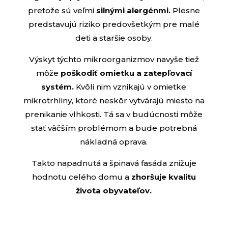
pretože sú veľmi
silnými alergénmi.
Plesne
predstavujú riziko predovšetkým pre malé
deti a staršie osoby.
Výskyt týchto mikroorganizmov navyše tiež
môže
poškodiť omietku a zatepľovací
systém.
Kvôli nim vznikajú v omietke
mikrotrhliny, ktoré neskôr vytvárajú miesto na
prenikanie vlhkosti. Tá sa v budúcnosti môže
stať väčším problémom a bude potrebná
nákladná oprava.
Takto napadnutá a špinavá fasáda znižuje
hodnotu celého domu a
zhoršuje kvalitu
života obyvateľov.