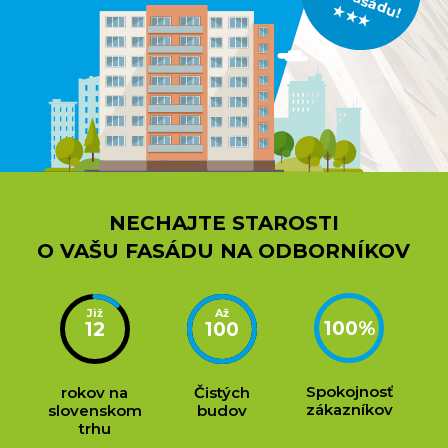
u
★
★
NECHAJTE STAROSTI
O VAŠU FASÁDU NA ODBORNÍKOV
100
%
12
100
Spokojnosť
rokov na
Čistých
zákazníkov
slovenskom
budov
trhu