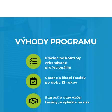
Video
přehrávač
VÝHODY PROGRAMU
Pravidelné kontroly

vykonávané
profesionálmi
Garancia čistej fasády

po dobu 13 rokov
Starosť o stav vašej

fasády je výlučne na nás