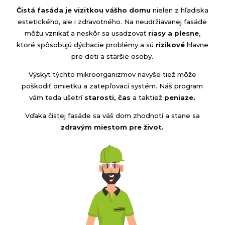
Čistá fasáda je vizitkou vášho domu
nielen z hľadiska
estetického, ale i zdravotného. Na neudržiavanej fasáde
môžu vznikať a neskôr sa usadzovať
riasy a plesne
,
ktoré spôsobujú dýchacie problémy a sú
rizikové
hlavne
pre deti a staršie osoby.
Výskyt týchto mikroorganizmov navyše tiež môže
poškodiť omietku a zatepľovací systém. Náš program
vám teda ušetrí
starosti, čas
a taktiež
peniaze.
Vďaka čistej fasáde sa váš dom zhodnotí a stane sa
zdravým miestom pre život.