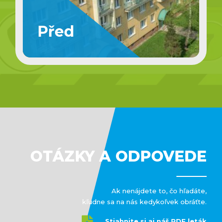
OTÁZKY A ODPOVEDE
Ak nenájdete to, čo hľadáte,
kľudne sa na nás kedykoľvek obráťte.
Stiahnite si aj náš PDF leták