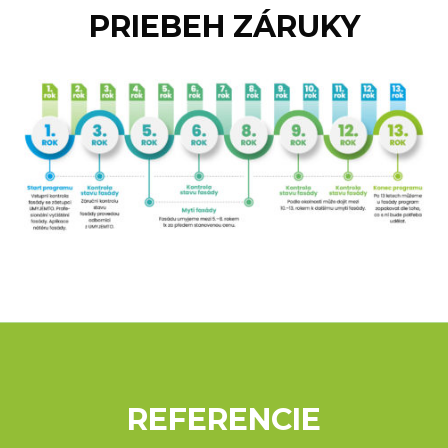
PRIEBEH ZÁRUKY
Video
přehrávač
REFERENCIE