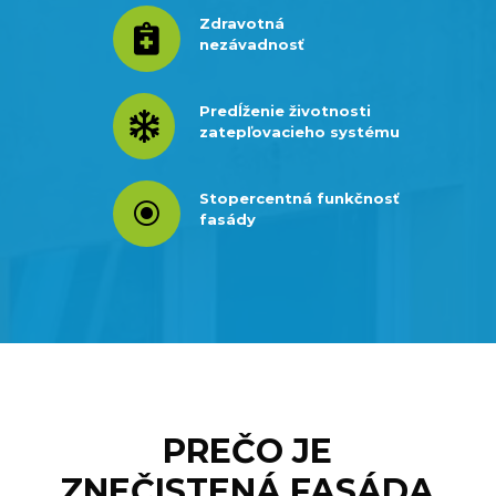
Zdravotná

nezávadnosť
Predĺženie životnosti

zatepľovacieho systému
Stopercentná funkčnosť
\
fasády
PREČO JE
ZNEČISTENÁ FASÁDA